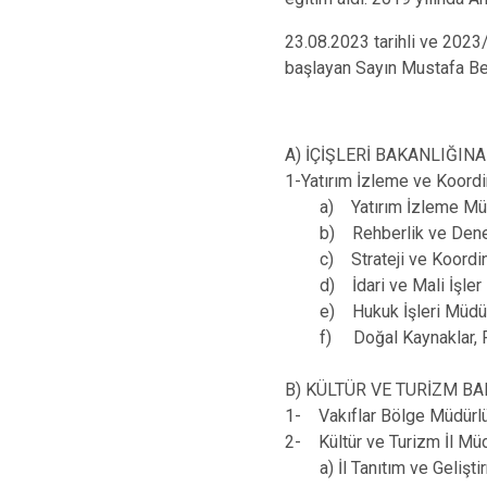
23.08.2023 tarihli ve 2023
başlayan Sayın Mustafa Ber
A) İÇİŞLERİ BAKANLIĞIN
1-Yatırım İzleme ve Koord
a) Yatırım İzleme Müd
b) Rehberlik ve Denet
c) Strateji ve Koordin
d) İdari ve Mali İşler 
e) Hukuk İşleri Müdür
f) Doğal Kaynaklar, Ruhs
B) KÜLTÜR VE TURİZM 
1- Vakıflar Bölge Müdürl
2- Kültür ve Turizm İl Mü
a) İl Tanıtım ve Geliştir