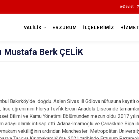
e-Devlet
VALİLİK
ERZURUM
İLÇELERİMİZ
HİZMET
Valilikler
sı Mustafa Berk ÇELİK
nbul Bakırköy’de doğdu. Aslen Sivas ili Gölova nüfusuna kayıtlı o
, lise öğrenimini Florya Tevfik Ercan Anadolu Lisesinde tamamla
aset Bilimi ve Kamu Yönetimi Bölümünden mezun oldu. 2017 yılınd
dayı olarak intisap etti. Adana-İmamoğlu ve Çanakkale Biga ilçel
makam vekilliğinin ardından Manchester Metropolitan University
 Amasya Taşova Kaymakamlığı'na, 2021 tarihinde Erzurum Pazaryol