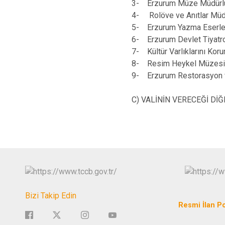
3- Erzurum Müze Müdürl
4- Rolöve ve Anıtlar Müd
5- Erzurum Yazma Eserle
6- Erzurum Devlet Tiyatr
7- Kültür Varlıklarını Ko
8- Resim Heykel Müzesi v
9- Erzurum Restorasyon 
C) VALİNİN VERECEĞİ Dİ
Bizi Takip Edin
Resmi İlan Po