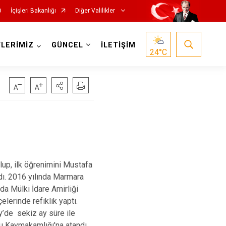
İçişleri Bakanlığı
Diğer Valilikler
LERİMİZ
GÜNCEL
İLETİŞİM
24
°C
lup, ilk öğrenimini Mustafa
dı. 2016 yılında Marmara
a Mülki İdare Amirliği
erinde refiklik yaptı.
’de sekiz ay süre ile
u Kaymakamlığı'na atandı.