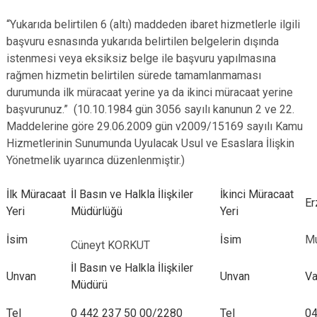
“Yukarıda belirtilen 6 (altı) maddeden ibaret hizmetlerle ilgili
başvuru esnasında yukarıda belirtilen belgelerin dışında
istenmesi veya eksiksiz belge ile başvuru yapılmasına
rağmen hizmetin belirtilen sürede tamamlanmaması
durumunda ilk müracaat yerine ya da ikinci müracaat yerine
başvurunuz.” (10.10.1984 gün 3056 sayılı kanunun 2 ve 22.
Maddelerine göre 29.06.2009 gün v2009/15169 sayılı Kamu
Hizmetlerinin Sunumunda Uyulacak Usul ve Esaslara İlişkin
Yönetmelik uyarınca düzenlenmiştir.)
İlk Müracaat
İl Basın ve Halkla İlişkiler
İkinci Müracaat
Er
Yeri
Müdürlüğü
Yeri
İsim
İsim
Mu
Cüneyt KORKUT
İl Basın ve Halkla İlişkiler
Unvan
Unvan
Va
Müdürü
Tel
0 442
237 50 00/2280
Tel
04