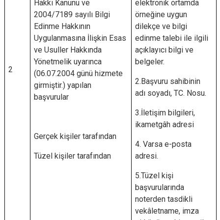
Hakkı Kanunu ve
elektronik ortamda
2004/7189 sayılı Bilgi
örneğine uygun
Edinme Hakkının
dilekçe ve bilgi
Uygulanmasına İlişkin Esas
edinme talebi ile ilgili
ve Usuller Hakkında
açıklayıcı bilgi ve
Yönetmelik uyarınca
belgeler.
2
(06.07.2004 günü hizmete
2.Başvuru sahibinin
girmiştir.) yapılan
adı soyadı, TC. Nosu.
başvurular
3.İletişim bilgileri,
ikametgâh adresi
Gerçek kişiler tarafından
4. Varsa e-posta
Tüzel kişiler tarafından
adresi.
5.Tüzel kişi
başvurularında
noterden tasdikli
vekâletname, imza