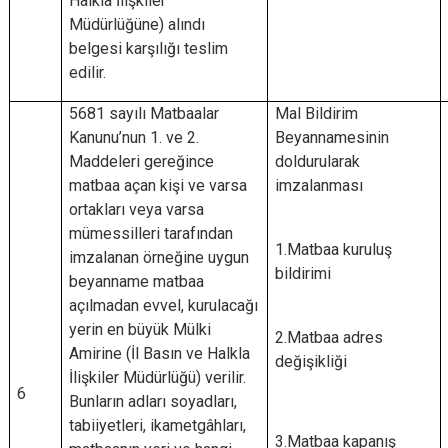
Halkla İlişkiler
Müdürlüğüne) alındı
belgesi karşılığı teslim
edilir.
5681 sayılı Matbaalar
Mal Bildirim
Kanunu’nun 1. ve 2.
Beyannamesinin
Maddeleri gereğince
doldurularak
matbaa açan kişi ve varsa
imzalanması
ortakları veya varsa
mümessilleri tarafından
1.Matbaa kuruluş
imzalanan örneğine uygun
bildirimi
beyanname matbaa
açılmadan evvel, kurulacağı
yerin en büyük Mülki
2.Matbaa adres
Amirine (İl Basın ve Halkla
değişikliği
İlişkiler Müdürlüğü) verilir.
6
Bunların adları soyadları,
tabiiyetleri, ikametgâhları,
3.Matbaa kapanış