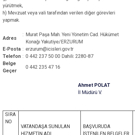
yürütmek,
h) Mevzuat veya vali tarafından verilen diğer görevleri
yapmak.
:
Murat Paşa Mah. Yeni Yönetim Cad. Hükümet
Adres
Konağı Yakutiye/ERZURUM
E-Posta
:
erzurum@icisleri.gov.tr
Telefon
:
0 442 237 50 00 Dahili: 2280-87
Belge
0 442 235 47 16
Geçer
Ahmet POLAT
İl Müdürü V.
SIRA
NO
VATANDAŞA SUNULAN
BAŞVURUDA
HİZMETİN ADI
İSTENİLEN BELGELER