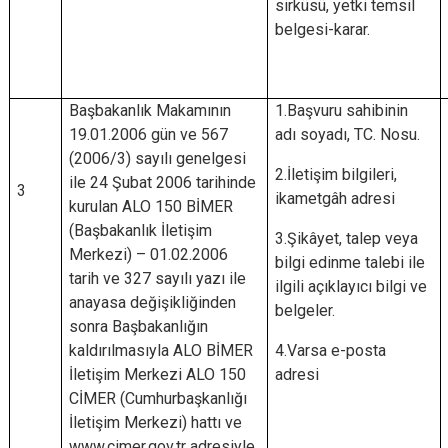
sirküsü, yetki temsil
belgesi-karar.
Başbakanlık Makamının
1.Başvuru sahibinin
19.01.2006 gün ve 567
adı soyadı, TC. Nosu.
(2006/3) sayılı genelgesi
2.İletişim bilgileri,
ile 24 Şubat 2006 tarihinde
3
ikametgâh adresi
kurulan ALO 150 BİMER
(Başbakanlık İletişim
3.Şikâyet, talep veya
Merkezi) – 01.02.2006
bilgi edinme talebi ile
tarih ve 327 sayılı yazı ile
ilgili açıklayıcı bilgi ve
anayasa değişikliğinden
belgeler.
sonra Başbakanlığın
kaldırılmasıyla ALO BİMER
4.Varsa e-posta
İletişim Merkezi ALO 150
adresi
CİMER (Cumhurbaşkanlığı
İletişim Merkezi) hattı ve
www.cimer.gov.tr adresiyle