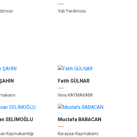
dımcısı
Vali Yardımcısı
 ŞAHİN
Fatih GÜLNAR
ymakamı
Hınıs KAYMAKAMI
hsan SELİMOĞLU
Mustafa BABACAN
ban Kaymakamlığı
Karayazı Kaymakamı