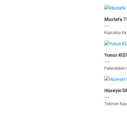
Mustafa 
Köprüköy K
Yunus KIZ
Palandöken
Hüseyin 
Tekman Ka