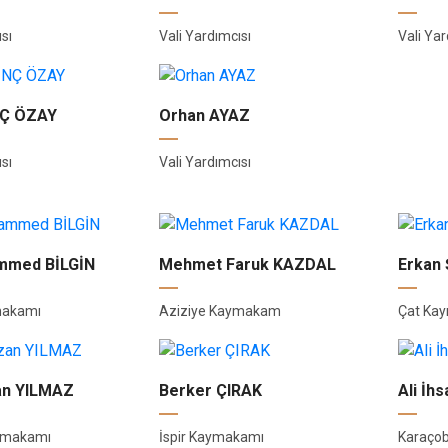
sı
Vali Yardımcısı
Vali Yar
NÇ ÖZAY
Orhan AYAZ
sı
Vali Yardımcısı
mmed BİLGİN
Mehmet Faruk KAZDAL
Erkan
makamı
Aziziye Kaymakam
Çat Ka
an YILMAZ
Berker ÇIRAK
Ali İ
ymakamı
İspir Kaymakamı
Karaço