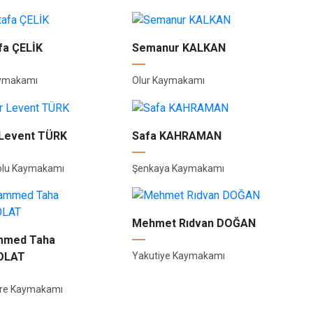
fa ÇELİK
Semanur KALKAN
aymakamı
Olur Kaymakamı
Levent TÜRK
Safa KAHRAMAN
olu Kaymakamı
Şenkaya Kaymakamı
Mehmet Rıdvan DOĞAN
med Taha
OLAT
Yakutiye Kaymakamı
re Kaymakamı