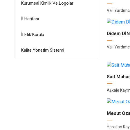
Kurumsal Kimlik Ve Logolar
Vali Yardımcı
İl Haritası
Didem Dİ
İl Etik Kurulu
Vali Yardımcı
Kalite Yönetim Sistemi
Sait Muha
Aşkale Kay
Mesut Oz
Horasan Ka