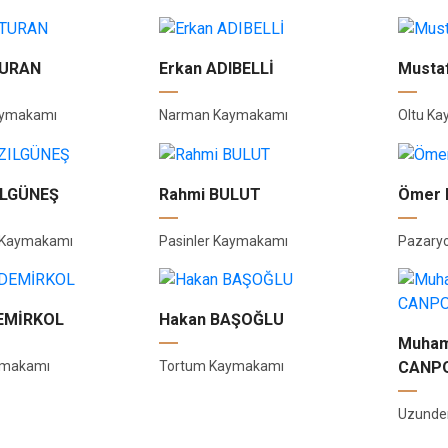
TURAN
Erkan ADIBELLİ
Musta
aymakamı
Narman Kaymakamı
Oltu K
ILGÜNEŞ
Rahmi BULUT
Ömer 
 Kaymakamı
Pasinler Kaymakamı
Pazary
DEMİRKOL
Hakan BAŞOĞLU
Muham
CANP
ymakamı
Tortum Kaymakamı
Uzunde