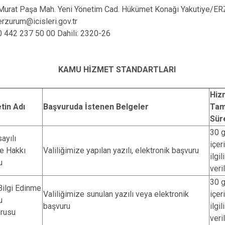
Murat Paşa Mah. Yeni Yönetim Cad. Hükümet Konağı Yakutiye/
erzurum@icisleri.gov.tr
0 442 237 50 00 Dahili: 2320-26
KAMU HİZMET STANDARTLARI
Hiz
tin Adı
Başvuruda İstenen Belgeler
Ta
Sür
30 
ayılı
içer
e Hakkı
Valiliğimize yapılan yazılı, elektronik başvuru
ilgil
u
veri
30 
Bilgi Edinme
Valiliğimize sunulan yazılı veya elektronik
içer
u
başvuru
ilgil
rusu
veri