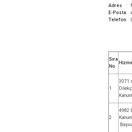
Adres
:
E-Posta
:
Telefon
:
Sıra
Hizme
No
3071 s
1
Dilekç
Kanun
4982 
2
Kanun
Başvu