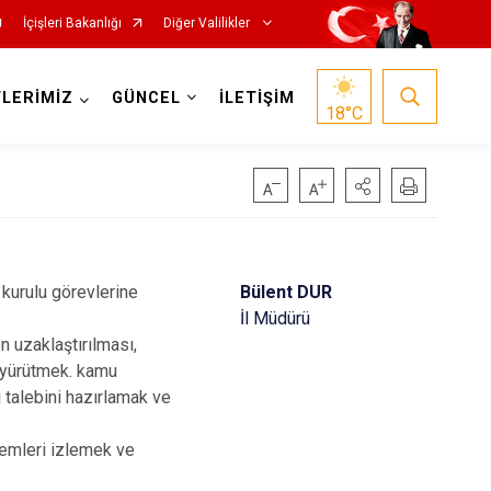
İçişleri Bakanlığı
Diğer Valilikler
LERİMİZ
GÜNCEL
İLETİŞİM
18
°C
n kurulu görevlerine
Bülent DUR
İl Müdürü
n uzaklaştırılması,
i yürütmek. kamu
 talebini hazırlamak ve
şlemleri izlemek ve