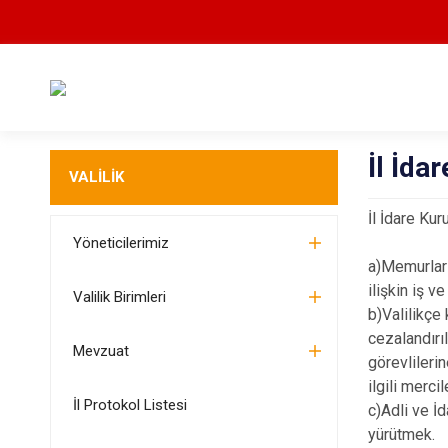
İl İda
VALİLİK
İl İdare Ku
Yöneticilerimiz
a)Memurların
ilişkin iş v
Valilik Birimleri
b)Valilikçe
cezalandırı
Mevzuat
görevlileri
ilgili merci
İl Protokol Listesi
c)Adli ve İd
yürütmek.