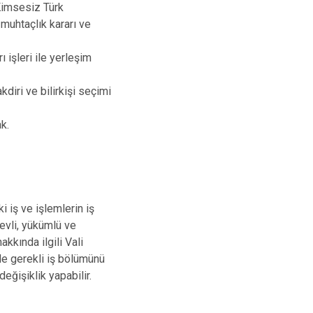
Kimsesiz Türk
muhtaçlık kararı ve
 işleri ile yerleşim
diri ve bilirkişi seçimi
ak.
i iş ve işlemlerin iş
evli, yükümlü ve
kkında ilgili Vali
nde gerekli iş bölümünü
değişiklik yapabilir.