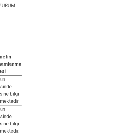
ERZURUM
metin
mamlanma
esi
gün
isinde
isine bilgi
lmektedir
gün
isinde
isine bilgi
lmektedir.