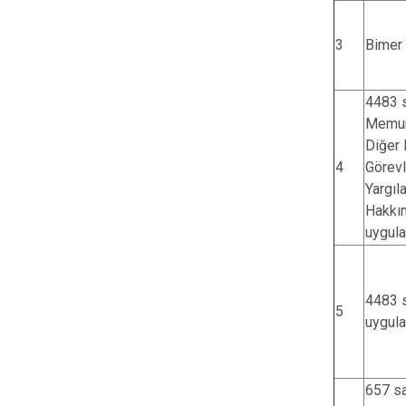
3
Bimer
4483 s
Memur
Diğer
4
Görevl
Yargıl
Hakkı
uygul
4483 s
5
uygul
657 sa