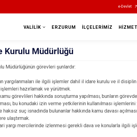
e-Devlet
VALİLİK
ERZURUM
İLÇELERİMİZ
HİZMET
Valilikler
re Kurulu Müdürlüğü
rulu Müdürlüğünün görevleri şunlardır:
 yargılanmaları ile ilgili işlemler dahil il idare kurulu ve il disipli
e işlemleri hazırlamak ve yürütmek.
 kamu görevlileri hakkında soruşturma yapılması, bunların görevde
lması, bu konudaki izin verme yetkilerinin kullanılması işlemlerin
ne haksız suç isnadında bulunanlar hakkında kamu davası açılması
lere ulaştırmak.
ari yargı mercilerinde izlenmesi gerekli dava ve konularla ilgili i