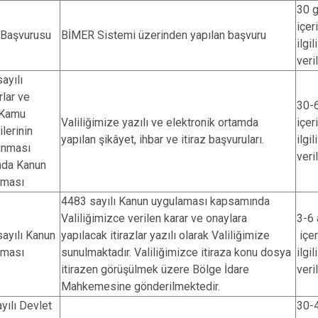
30 
içer
 Başvurusu
BİMER Sistemi üzerinden yapılan başvuru
ilgil
veri
ayılı
lar ve
30-
 Kamu
Valiliğimize yazılı ve elektronik ortamda
içer
ilerinin
yapılan şikâyet, ihbar ve itiraz başvuruları.
ilgil
anması
veri
nda Kanun
aması
4483 sayılı Kanun uygulaması kapsamında
Valiliğimizce verilen karar ve onaylara
3-6 
ayılı Kanun
yapılacak itirazlar yazılı olarak Valiliğimize
içe
aması
sunulmaktadır. Valiliğimizce itiraza konu dosya
ilgil
itirazen görüşülmek üzere Bölge İdare
veri
Mahkemesine gönderilmektedir.
yılı Devlet
30-