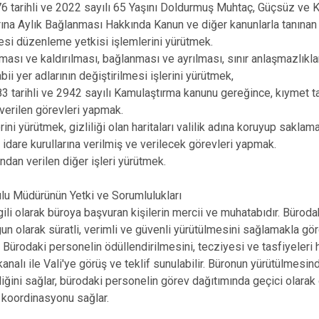
6 tarihli ve 2022 sayılı 65 Yaşını Doldurmuş Muhtaç, Güçsüz ve 
ına Aylık Bağlanması Hakkında Kanun ve diğer kanunlarla tanınan 
si düzenleme yetkisi işlemlerini yürütmek.
ması ve kaldırılması, bağlanması ve ayrılması, sınır anlaşmazlıkları
abii yer adlarının değiştirilmesi işlerini yürütmek,
3 tarihli ve 2942 sayılı Kamulaştırma kanunu gereğince, kıymet tak
erilen görevleri yapmak.
erini yürütmek, gizliliği olan haritaları valilik adına koruyup saklam
 idare kurullarına verilmiş ve verilecek görevleri yapmak.
ından verilen diğer işleri yürütmek.
rulu Müdürünün Yetki ve Sorumlulukları
ili olarak büroya başvuran kişilerin mercii ve muhatabıdır. Bürodak
un olarak süratli, verimli ve güvenli yürütülmesini sağlamakla gör
 Bürodaki personelin ödüllendirilmesini, tecziyesi ve tasfiyeleri ha
kanalı ile Vali'ye görüş ve teklif sunulabilir. Büronun yürütülmesi
rliğini sağlar, bürodaki personelin görev dağıtımında geçici olarak 
 koordinasyonu sağlar.