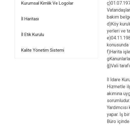
ç)01.07.197
Kurumsal Kimlik Ve Logolar
Vatandaşlar
bakım belge
İl Haritası
d)Köy kurul
yerleri ve t
İl Etik Kurulu
e)04.11.198
konusunda v
Kalite Yönetim Sistemi
f)Harita işl
gKanunlarla
ğ)Vali taraf
İl İdare Ku
Hizmetle ilg
akımına uyg
sorumludur.
Yardımcısı 
yapar. İş bi
Büro içinde