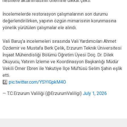
nesillere aktarılmasının önemine dikkat çekti.
İncelemelerde restorasyon çalışmalarının son durumu
değerlendirilirken, yapının özgün mimarisinin korunmasına
yönelik yürütülen çalışmalar ele alındı.
Vali Baruş'a incelemeleri sırasında Vali Yardımcıları Ahmet
Özdemir ve Mustafa Berk Çelik, Erzurum Teknik Üniversitesi
İnşaat Mühendisliği Bölümü Öğretim Üyesi Doç. Dr. Dilek
Okuyucu, Yatırım İzleme ve Koordinasyon Başkanlığı Müdür
Vekili Ömer Ebren ile Yakutiye İlçe Müftüsü Selim Şahin eşlik
etti.
2️⃣
pic.twitter.com/YSYIGpkM4O
— T.C.Erzurum Valiliği (@ErzurumValiligi)
July 1, 2026