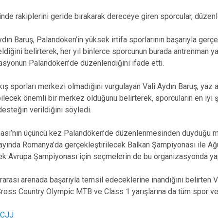
inde rakiplerini geride bırakarak dereceye giren sporcular, düzen
n Baruş, Palandöken’in yüksek irtifa sporlarının başarıyla gerçek
ldiğini belirterek, her yıl binlerce sporcunun burada antrenman yap
zasyonun Palandöken’de düzenlendiğini ifade etti.
kış sporları merkezi olmadığını vurgulayan Vali Aydın Baruş, yaz 
ilecek önemli bir merkez olduğunu belirterek, sporcuların en iyi 
 desteğin verildiğini söyledi.
ası’nın üçüncü kez Palandöken’de düzenlenmesinden duyduğu me
ayında Romanya’da gerçekleştirilecek Balkan Şampiyonası ile Ağ
k Avrupa Şampiyonası için seçmelerin de bu organizasyonda yapıl
rarası arenada başarıyla temsil edeceklerine inandığını belirten V
Cross Country Olympic MTB ve Class 1 yarışlarına da tüm spor ve b
xCJJ