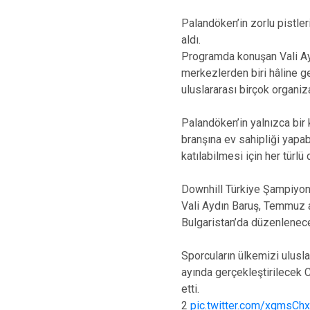
Palandöken’in zorlu pistler
aldı.
Programda konuşan Vali Aydı
merkezlerden biri hâline ge
uluslararası birçok organi
Palandöken’in yalnızca bir 
branşına ev sahipliği yapab
katılabilmesi için her türlü
Downhill Türkiye Şampiyon
Vali Aydın Baruş, Temmuz 
Bulgaristan’da düzenlenece
Sporcuların ülkemizi ulusla
ayında gerçekleştirilecek 
etti.
2
pic.twitter.com/xqmsCh