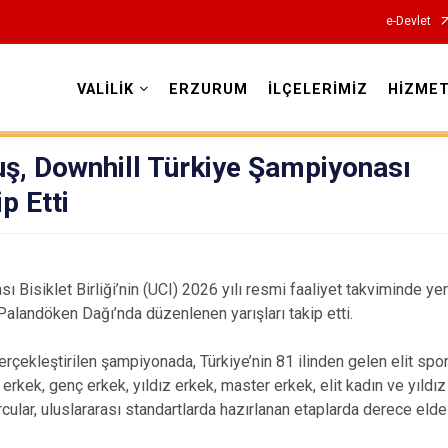
e-Devlet
VALİLİK
ERZURUM
İLÇELERİMİZ
HİZMET
Valilikler
uş, Downhill Türkiye Şampiyonası
p Etti
sı Bisiklet Birliği’nin (UCI) 2026 yılı resmi faaliyet takviminde ye
landöken Dağı’nda düzenlenen yarışları takip etti.
rçekleştirilen şampiyonada, Türkiye’nin 81 ilinden gelen elit spor
 erkek, genç erkek, yıldız erkek, master erkek, elit kadın ve yıldı
cular, uluslararası standartlarda hazırlanan etaplarda derece eld