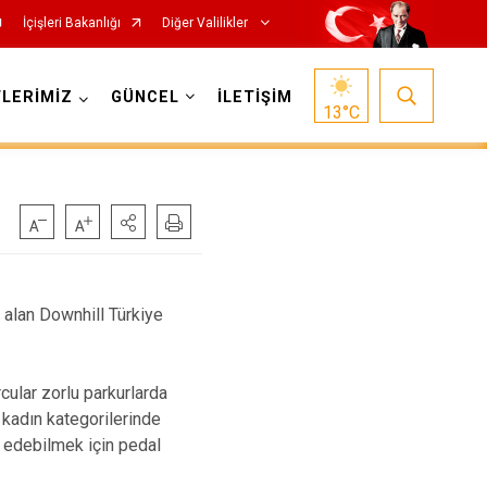
İçişleri Bakanlığı
Diğer Valilikler
LERİMİZ
GÜNCEL
İLETİŞİM
13
°C
r alan Downhill Türkiye
cular zorlu parkurlarda
z kadın kategorilerinde
e edebilmek için pedal