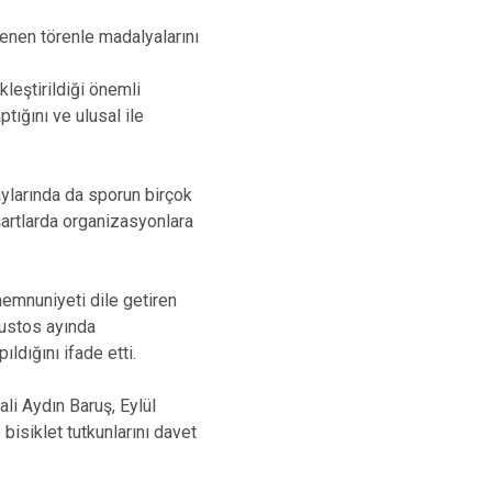
lenen törenle madalyalarını
leştirildiği önemli
tığını ve ulusal ile
aylarında da sporun birçok
şartlarda organizasyonlara
mnuniyeti dile getiren
ustos ayında
dığını ifade etti.
ali Aydın Baruş, Eylül
isiklet tutkunlarını davet