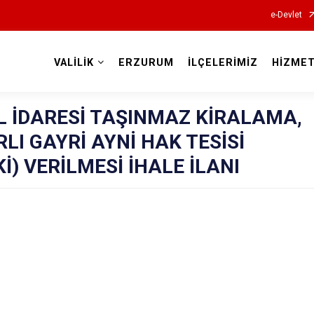
e-Devlet
VALİLİK
ERZURUM
İLÇELERİMİZ
HİZMET
Valilikler
L İDARESİ TAŞINMAZ KİRALAMA,
RLI GAYRİ AYNİ HAK TESİSİ
İ) VERİLMESİ İHALE İLANI