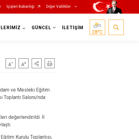
İçişleri Bakanlığı
Diğer Valilikler
LERİMİZ
GÜNCEL
İLETİŞİM
28
°C
ihdam ve Mesleki Eğitim
sı Toplantı Salonu’nda
eri değerlendirildi. İl
laştı.
Eğitim Kurulu Toplantısı,