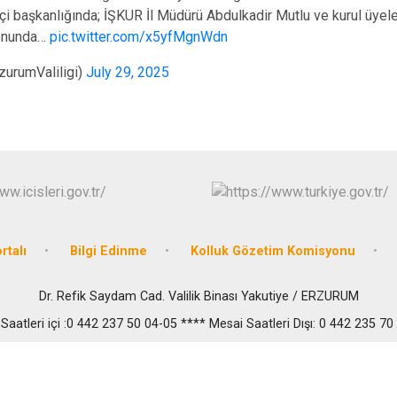
çi başkanlığında; İŞKUR İl Müdürü Abdulkadir Mutlu ve kurul üyele
lonunda…
pic.twitter.com/x5yfMgnWdn
rzurumValiligi)
July 29, 2025
rtalı
Bilgi Edinme
Kolluk Gözetim Komisyonu
Dr. Refik Saydam Cad. Valilik Binası Yakutiye / ERZURUM
Saatleri içi :0 442 237 50 04-05 **** Mesai Saatleri Dışı: 0 442 235 70