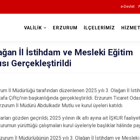
e-Devlet
VALİLİK
ERZURUM
İLÇELERİMİZ
HİZMET
Valilikler
lağan İl İstihdam ve Mesleki Eğitim
sı Gerçekleştirildi
um İl Müdürlüğü tarafından düzenlenen 2025 yılı 3. Olağan İl İst
tafa Çiftçi’nin başkanlığında gerçekleştirildi. Erzurum Ticaret Oda
rzurum İl Müdürü Abdulkadir Mutlu ve kurul üyeleri katıldı.
rları gözden geçirildi; 2025 yılının ilk altı ayına ait İŞKUR faaliyetl
rumun yürüttüğü çalışmaları kurul üyeleriyle başlıklar hâlinde pay
zurum İl Müdürlüğünün 2025 yılı 3. Olağan İl İstihdam ve Mesleki 